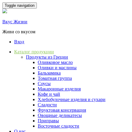
Skip
Toggle navigation
to
content
Вкус Жизни
Живи со вкусом
Вход
Каталог продукции
Продукты из Греции
Оливковое масло
Оливки и маслины
Бальзамика
Томатная группа
Соусы
Макаронные изделия
Кофе и чай
Хлебобулочные изделия и сухари
Сладости
Фруктовая консервация
Овощные деликатесы
Приправы
Восточные сладости
О нас