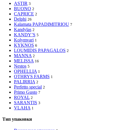
ASTIR
3
BUONO
2
CAPRICE
2
Delphi
26
Kalamata PAPADIMITRIOU
7
Kandylas
2
KANDY’S
5
Kolymvari
1
KYKNOS
6
LOUMIDIS PAPAGALOS
2
MANNA
2
MELISSA
16
Nestos
5
OPHELLIA
1
OTHRYS FARMS
1
PALIRRIA
2
Perfetto special
2
Primo Gusto
7
ROYAL
2
SARANTIS
3
VLAHA
1
Тип упаковки