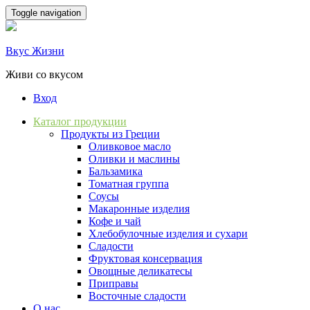
Skip
Toggle navigation
to
content
Вкус Жизни
Живи со вкусом
Вход
Каталог продукции
Продукты из Греции
Оливковое масло
Оливки и маслины
Бальзамика
Томатная группа
Соусы
Макаронные изделия
Кофе и чай
Хлебобулочные изделия и сухари
Сладости
Фруктовая консервация
Овощные деликатесы
Приправы
Восточные сладости
О нас