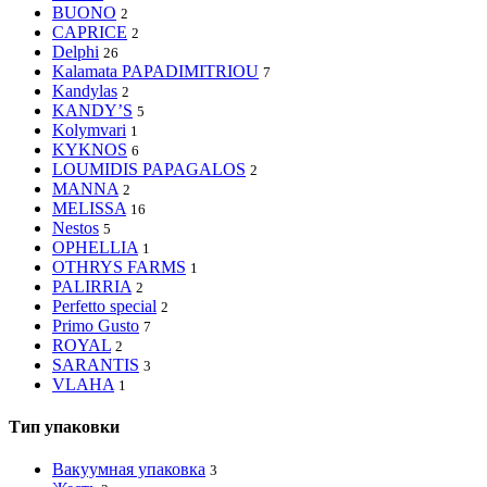
BUONO
2
CAPRICE
2
Delphi
26
Kalamata PAPADIMITRIOU
7
Kandylas
2
KANDY’S
5
Kolymvari
1
KYKNOS
6
LOUMIDIS PAPAGALOS
2
MANNA
2
MELISSA
16
Nestos
5
OPHELLIA
1
OTHRYS FARMS
1
PALIRRIA
2
Perfetto special
2
Primo Gusto
7
ROYAL
2
SARANTIS
3
VLAHA
1
Тип упаковки
Вакуумная упаковка
3