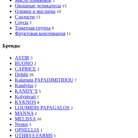
Масло оливковое
2
Овощные деликатесы
15
Оливки и маслины
10
Сладости
13
Соусы
2
Томатная группа
9
Фруктовая консервация
11
Бренды
ASTIR
3
BUONO
2
CAPRICE
2
Delphi
26
Kalamata PAPADIMITRIOU
7
Kandylas
2
KANDY’S
5
Kolymvari
1
KYKNOS
6
LOUMIDIS PAPAGALOS
2
MANNA
2
MELISSA
16
Nestos
5
OPHELLIA
1
OTHRYS FARMS
1