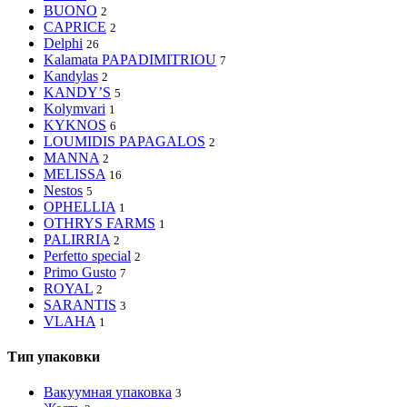
BUONO
2
CAPRICE
2
Delphi
26
Kalamata PAPADIMITRIOU
7
Kandylas
2
KANDY’S
5
Kolymvari
1
KYKNOS
6
LOUMIDIS PAPAGALOS
2
MANNA
2
MELISSA
16
Nestos
5
OPHELLIA
1
OTHRYS FARMS
1
PALIRRIA
2
Perfetto special
2
Primo Gusto
7
ROYAL
2
SARANTIS
3
VLAHA
1
Тип упаковки
Вакуумная упаковка
3