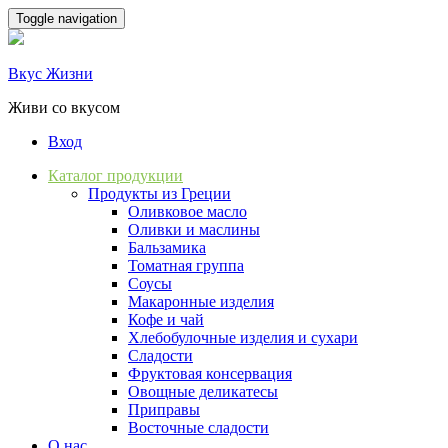
Skip
Toggle navigation
to
content
Вкус Жизни
Живи со вкусом
Вход
Каталог продукции
Продукты из Греции
Оливковое масло
Оливки и маслины
Бальзамика
Томатная группа
Соусы
Макаронные изделия
Кофе и чай
Хлебобулочные изделия и сухари
Сладости
Фруктовая консервация
Овощные деликатесы
Приправы
Восточные сладости
О нас