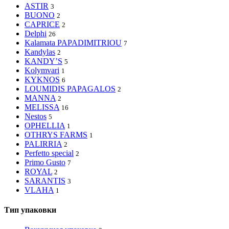
ASTIR
3
BUONO
2
CAPRICE
2
Delphi
26
Kalamata PAPADIMITRIOU
7
Kandylas
2
KANDY’S
5
Kolymvari
1
KYKNOS
6
LOUMIDIS PAPAGALOS
2
MANNA
2
MELISSA
16
Nestos
5
OPHELLIA
1
OTHRYS FARMS
1
PALIRRIA
2
Perfetto special
2
Primo Gusto
7
ROYAL
2
SARANTIS
3
VLAHA
1
Тип упаковки