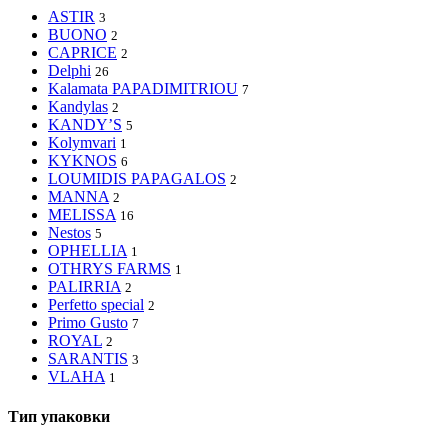
ASTIR
3
BUONO
2
CAPRICE
2
Delphi
26
Kalamata PAPADIMITRIOU
7
Kandylas
2
KANDY’S
5
Kolymvari
1
KYKNOS
6
LOUMIDIS PAPAGALOS
2
MANNA
2
MELISSA
16
Nestos
5
OPHELLIA
1
OTHRYS FARMS
1
PALIRRIA
2
Perfetto special
2
Primo Gusto
7
ROYAL
2
SARANTIS
3
VLAHA
1
Тип упаковки