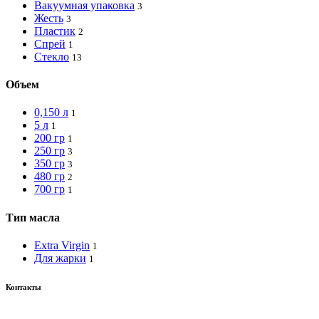
Вакуумная упаковка
3
Жесть
3
Пластик
2
Спрей
1
Стекло
13
Объем
0,150 л
1
5 л
1
200 гр
1
250 гр
3
350 гр
3
480 гр
2
700 гр
1
Тип масла
Extra Virgin
1
Для жарки
1
Контакты