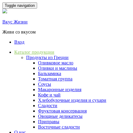
Skip
Toggle navigation
to
content
Вкус Жизни
Живи со вкусом
Вход
Каталог продукции
Продукты из Греции
Оливковое масло
Оливки и маслины
Бальзамика
Томатная группа
Соусы
Макаронные изделия
Кофе и чай
Хлебобулочные изделия и сухари
Сладости
Фруктовая консервация
Овощные деликатесы
Приправы
Восточные сладости
О нас