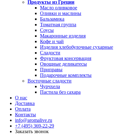
Продукты из Греции
Масло оливковое
Оливки и маслины
Бальзамика
Томатная группа
Соусы
Макаронные изделия
Кофе и чай
Изделия хлебобулочные сухарные
Сладости
Фруктовая консервация
Овощные деликатесы
Приправы
Подарочные комплекты
Восточные сладости
Чурчхела
Пастила без сахара
О нас
Доставка
Оплата
Контакты
info@aromalive.ru
+7 (495) 369-22-29
Заказать звонок