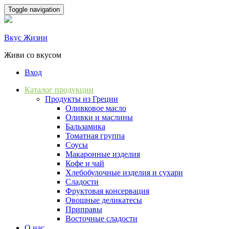
Skip
Toggle navigation
to
content
Вкус Жизни
Живи со вкусом
Вход
Каталог продукции
Продукты из Греции
Оливковое масло
Оливки и маслины
Бальзамика
Томатная группа
Соусы
Макаронные изделия
Кофе и чай
Хлебобулочные изделия и сухари
Сладости
Фруктовая консервация
Овощные деликатесы
Приправы
Восточные сладости
О нас