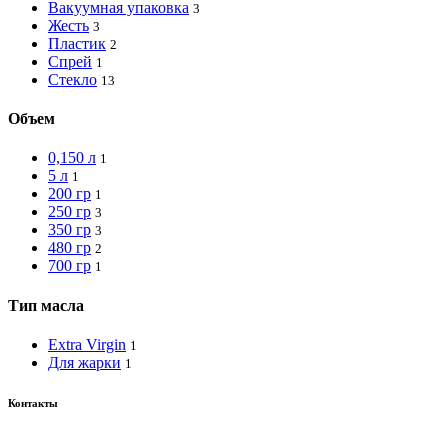
Вакуумная упаковка
3
Жесть
3
Пластик
2
Спрей
1
Стекло
13
Объем
0,150 л
1
5 л
1
200 гр
1
250 гр
3
350 гр
3
480 гр
2
700 гр
1
Тип масла
Extra Virgin
1
Для жарки
1
Контакты