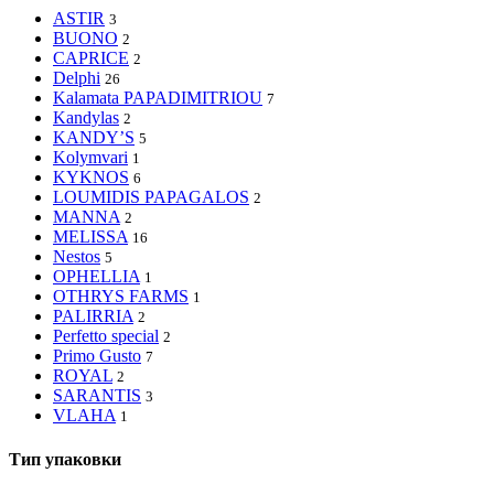
ASTIR
3
BUONO
2
CAPRICE
2
Delphi
26
Kalamata PAPADIMITRIOU
7
Kandylas
2
KANDY’S
5
Kolymvari
1
KYKNOS
6
LOUMIDIS PAPAGALOS
2
MANNA
2
MELISSA
16
Nestos
5
OPHELLIA
1
OTHRYS FARMS
1
PALIRRIA
2
Perfetto special
2
Primo Gusto
7
ROYAL
2
SARANTIS
3
VLAHA
1
Тип упаковки