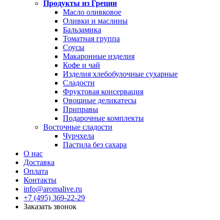
Продукты из Греции
Масло оливковое
Оливки и маслины
Бальзамика
Томатная группа
Соусы
Макаронные изделия
Кофе и чай
Изделия хлебобулочные сухарные
Сладости
Фруктовая консервация
Овощные деликатесы
Приправы
Подарочные комплекты
Восточные сладости
Чурчхела
Пастила без сахара
О нас
Доставка
Оплата
Контакты
info@aromalive.ru
+7 (495) 369-22-29
Заказать звонок