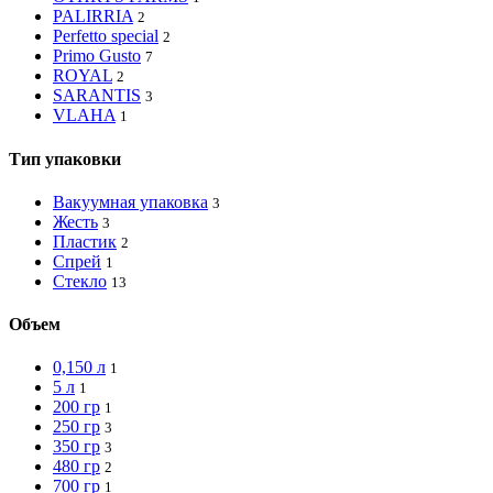
PALIRRIA
2
Perfetto special
2
Primo Gusto
7
ROYAL
2
SARANTIS
3
VLAHA
1
Тип упаковки
Вакуумная упаковка
3
Жесть
3
Пластик
2
Спрей
1
Стекло
13
Объем
0,150 л
1
5 л
1
200 гр
1
250 гр
3
350 гр
3
480 гр
2
700 гр
1