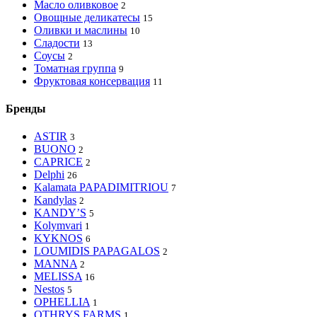
Масло оливковое
2
Овощные деликатесы
15
Оливки и маслины
10
Сладости
13
Соусы
2
Томатная группа
9
Фруктовая консервация
11
Бренды
ASTIR
3
BUONO
2
CAPRICE
2
Delphi
26
Kalamata PAPADIMITRIOU
7
Kandylas
2
KANDY’S
5
Kolymvari
1
KYKNOS
6
LOUMIDIS PAPAGALOS
2
MANNA
2
MELISSA
16
Nestos
5
OPHELLIA
1
OTHRYS FARMS
1