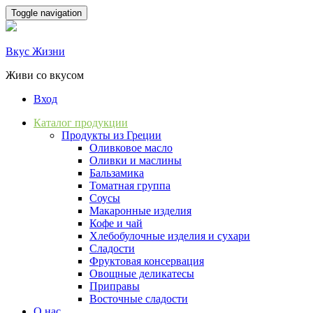
Skip
Toggle navigation
to
content
Вкус Жизни
Живи со вкусом
Вход
Каталог продукции
Продукты из Греции
Оливковое масло
Оливки и маслины
Бальзамика
Томатная группа
Соусы
Макаронные изделия
Кофе и чай
Хлебобулочные изделия и сухари
Сладости
Фруктовая консервация
Овощные деликатесы
Приправы
Восточные сладости
О нас