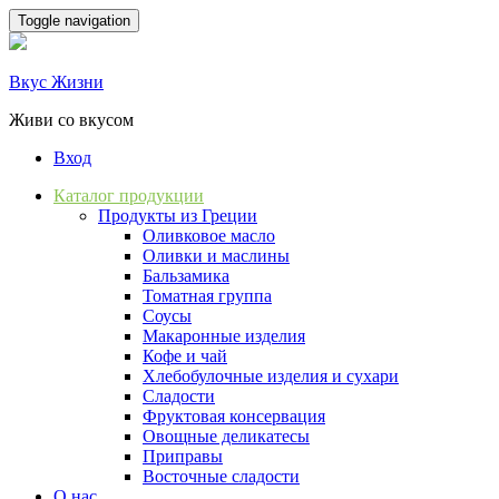
Skip
Toggle navigation
to
content
Вкус Жизни
Живи со вкусом
Вход
Каталог продукции
Продукты из Греции
Оливковое масло
Оливки и маслины
Бальзамика
Томатная группа
Соусы
Макаронные изделия
Кофе и чай
Хлебобулочные изделия и сухари
Сладости
Фруктовая консервация
Овощные деликатесы
Приправы
Восточные сладости
О нас