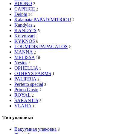
BUONO
2
CAPRICE
2
Delphi
26
Kalamata PAPADIMITRIOU
7
Kandylas
2
KANDY’S
5
Kolymvari
1
KYKNOS
6
LOUMIDIS PAPAGALOS
2
MANNA
2
MELISSA
16
Nestos
5
OPHELLIA
1
OTHRYS FARMS
1
PALIRRIA
2
Perfetto special
2
Primo Gusto
7
ROYAL
2
SARANTIS
3
VLAHA
1
Тип упаковки
Вакуумная упаковка
3