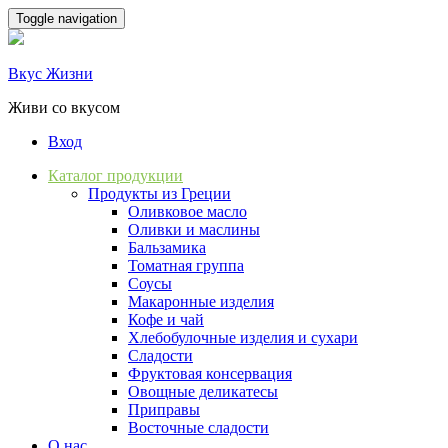
Skip
Toggle navigation
to
content
Вкус Жизни
Живи со вкусом
Вход
Каталог продукции
Продукты из Греции
Оливковое масло
Оливки и маслины
Бальзамика
Томатная группа
Соусы
Макаронные изделия
Кофе и чай
Хлебобулочные изделия и сухари
Сладости
Фруктовая консервация
Овощные деликатесы
Приправы
Восточные сладости
О нас