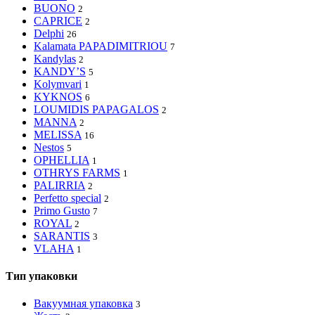
BUONO
2
CAPRICE
2
Delphi
26
Kalamata PAPADIMITRIOU
7
Kandylas
2
KANDY’S
5
Kolymvari
1
KYKNOS
6
LOUMIDIS PAPAGALOS
2
MANNA
2
MELISSA
16
Nestos
5
OPHELLIA
1
OTHRYS FARMS
1
PALIRRIA
2
Perfetto special
2
Primo Gusto
7
ROYAL
2
SARANTIS
3
VLAHA
1
Тип упаковки
Вакуумная упаковка
3