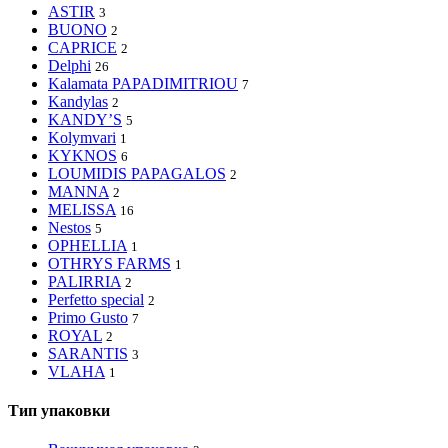
ASTIR
3
BUONO
2
CAPRICE
2
Delphi
26
Kalamata PAPADIMITRIOU
7
Kandylas
2
KANDY’S
5
Kolymvari
1
KYKNOS
6
LOUMIDIS PAPAGALOS
2
MANNA
2
MELISSA
16
Nestos
5
OPHELLIA
1
OTHRYS FARMS
1
PALIRRIA
2
Perfetto special
2
Primo Gusto
7
ROYAL
2
SARANTIS
3
VLAHA
1
Тип упаковки