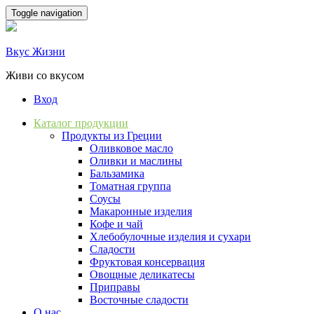
Skip
Toggle navigation
to
content
Вкус Жизни
Живи со вкусом
Вход
Каталог продукции
Продукты из Греции
Оливковое масло
Оливки и маслины
Бальзамика
Томатная группа
Соусы
Макаронные изделия
Кофе и чай
Хлебобулочные изделия и сухари
Сладости
Фруктовая консервация
Овощные деликатесы
Приправы
Восточные сладости
О нас