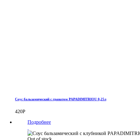
Соус бальзамический с гранатом PAPADIMITRIOU 0,25л
420
Р
Подробнее
Out of stock