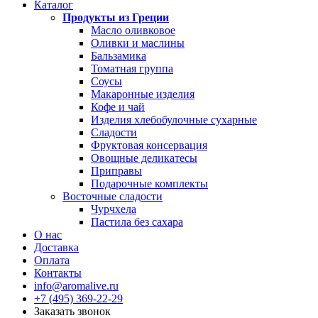
Каталог
Продукты из Греции
Масло оливковое
Оливки и маслины
Бальзамика
Томатная группа
Соусы
Макаронные изделия
Кофе и чай
Изделия хлебобулочные сухарные
Сладости
Фруктовая консервация
Овощные деликатесы
Приправы
Подарочные комплекты
Восточные сладости
Чурчхела
Пастила без сахара
О нас
Доставка
Оплата
Контакты
info@aromalive.ru
+7 (495) 369-22-29
Заказать звонок