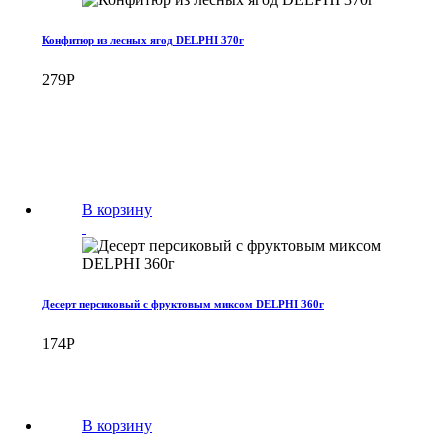
Конфитюр из лесных ягод DELPHI 370г
279
Р
В корзину
Десерт персиковый с фруктовым миксом DELPHI 360г
174
Р
В корзину