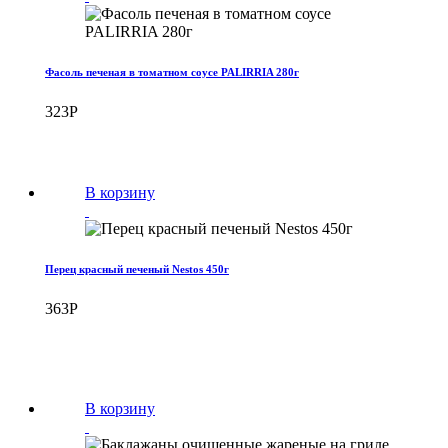
Фасоль печеная в томатном соусе PALIRRIA 280г
323
Р
В корзину
Перец красный печеный Nestos 450г
363
Р
В корзину