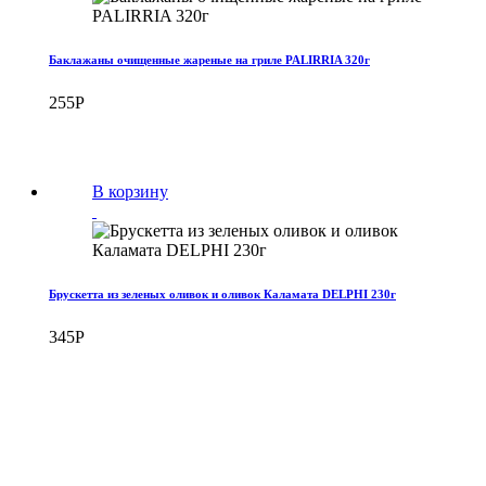
Баклажаны очищенные жареные на гриле PALIRRIA 320г
255
Р
В корзину
Брускетта из зеленых оливок и оливок Каламата DELPHI 230г
345
Р