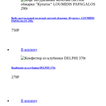
Кофе натуральный молотый светлой обжарки «Купатос» LOUMIDIS
PAPAGALOS 290г
750
Р
В корзину
Конфитюр из клубники DELPHI 370г
279
Р
В корзину