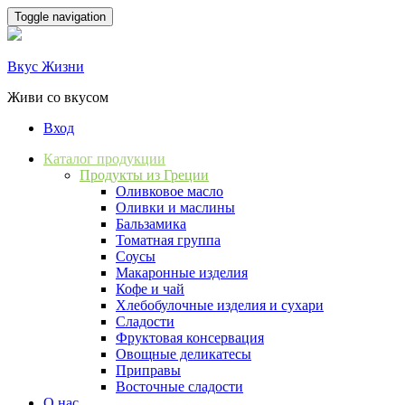
Skip
Toggle navigation
to
content
Вкус Жизни
Живи со вкусом
Вход
Каталог продукции
Продукты из Греции
Оливковое масло
Оливки и маслины
Бальзамика
Томатная группа
Соусы
Макаронные изделия
Кофе и чай
Хлебобулочные изделия и сухари
Сладости
Фруктовая консервация
Овощные деликатесы
Приправы
Восточные сладости
О нас