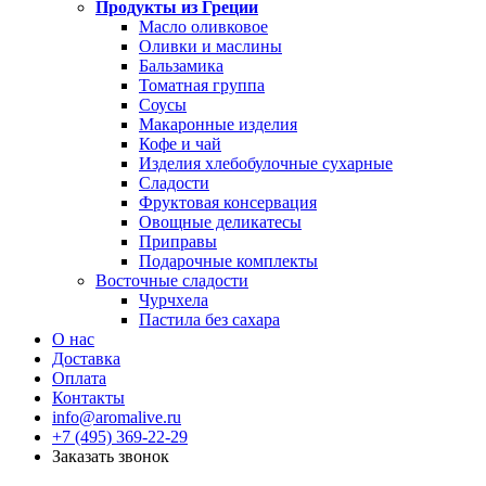
Продукты из Греции
Масло оливковое
Оливки и маслины
Бальзамика
Томатная группа
Соусы
Макаронные изделия
Кофе и чай
Изделия хлебобулочные сухарные
Сладости
Фруктовая консервация
Овощные деликатесы
Приправы
Подарочные комплекты
Восточные сладости
Чурчхела
Пастила без сахара
О нас
Доставка
Оплата
Контакты
info@aromalive.ru
+7 (495) 369-22-29
Заказать звонок