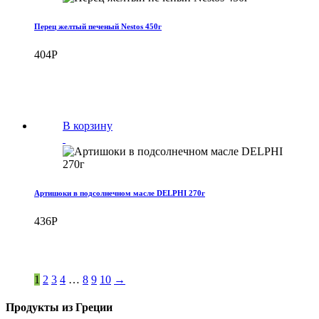
Перец желтый печеный Nestos 450г
404
Р
В корзину
Артишоки в подсолнечном масле DELPHI 270г
436
Р
1
2
3
4
…
8
9
10
→
Продукты из Греции