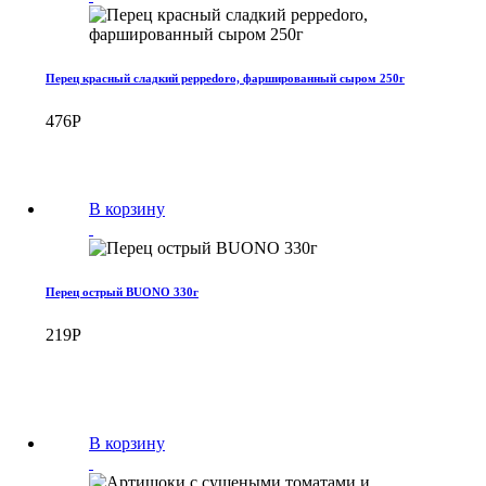
Перец красный сладкий peppedoro, фаршированный сыром 250г
476
Р
В корзину
Перец острый BUONO 330г
219
Р
В корзину