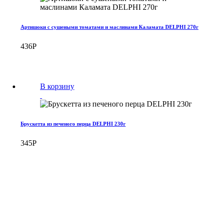
Артишоки с сушеными томатами и маслинами Каламата DELPHI 270г
436
Р
В корзину
Брускетта из печеного перца DELPHI 230г
345
Р