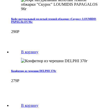
Кофе натуральный молотый темной обжарки «Скурос» LOUMIDIS
PAPAGALOS 96г
290
Р
В корзину
Конфитюр из черешни DELPHI 370г
279
Р
В корзину