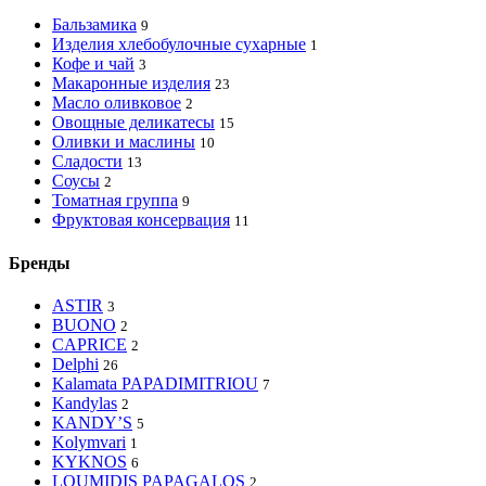
Бальзамика
9
Изделия хлебобулочные сухарные
1
Кофе и чай
3
Макаронные изделия
23
Масло оливковое
2
Овощные деликатесы
15
Оливки и маслины
10
Сладости
13
Соусы
2
Томатная группа
9
Фруктовая консервация
11
Бренды
ASTIR
3
BUONO
2
CAPRICE
2
Delphi
26
Kalamata PAPADIMITRIOU
7
Kandylas
2
KANDY’S
5
Kolymvari
1
KYKNOS
6
LOUMIDIS PAPAGALOS
2