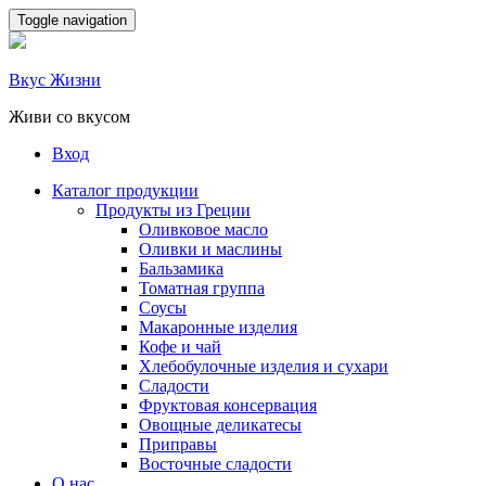
Skip
Toggle navigation
to
content
Вкус Жизни
Живи со вкусом
Вход
Каталог продукции
Продукты из Греции
Оливковое масло
Оливки и маслины
Бальзамика
Томатная группа
Соусы
Макаронные изделия
Кофе и чай
Хлебобулочные изделия и сухари
Сладости
Фруктовая консервация
Овощные деликатесы
Приправы
Восточные сладости
О нас