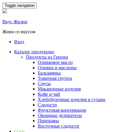
Skip
Toggle navigation
to
content
Вкус Жизни
Живи со вкусом
Вход
Каталог продукции
Продукты из Греции
Оливковое масло
Оливки и маслины
Бальзамика
Томатная группа
Соусы
Макаронные изделия
Кофе и чай
Хлебобулочные изделия и сухари
Сладости
Фруктовая консервация
Овощные деликатесы
Приправы
Восточные сладости
О нас