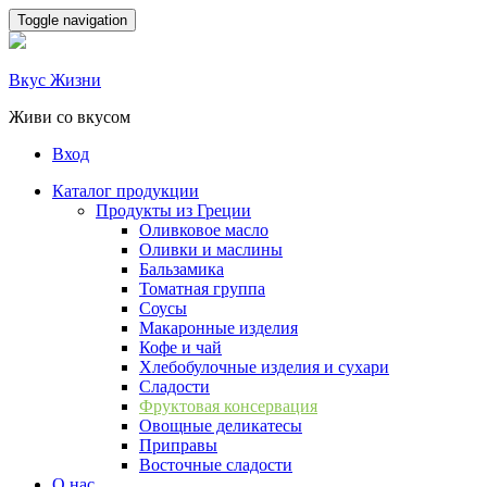
Skip
Toggle navigation
to
content
Вкус Жизни
Живи со вкусом
Вход
Каталог продукции
Продукты из Греции
Оливковое масло
Оливки и маслины
Бальзамика
Томатная группа
Соусы
Макаронные изделия
Кофе и чай
Хлебобулочные изделия и сухари
Сладости
Фруктовая консервация
Овощные деликатесы
Приправы
Восточные сладости
О нас