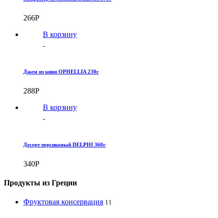
266
Р
В корзину
Джем из киви OPHELLIA 230г
288
Р
В корзину
Десерт персиковый DELPHI 360г
340
Р
Продукты из Греции
Фруктовая консервация
11