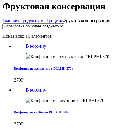
Категория:
Фруктовая консервация
Главная
/
Продукты из Греции
/
Фруктовая консервация
Показ всех 16 элементов
В корзину
Конфитюр из лесных ягод DELPHI 370г
279
Р
В корзину
Конфитюр из клубники DELPHI 370г
279
Р