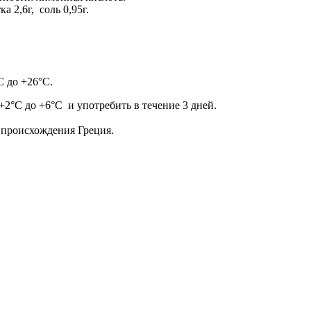
а 2,6г, соль 0,95г.
С до +26°С.
2°С до +6°С и употребить в течение 3 дней.
на происхождения Греция.