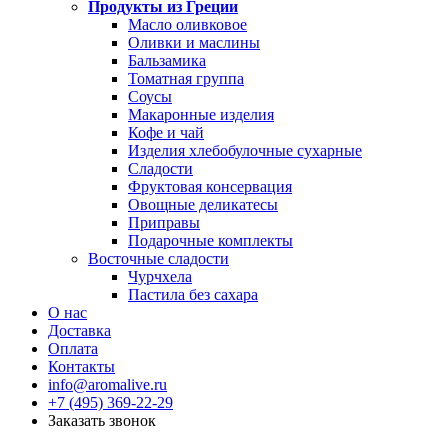
Продукты из Греции
Масло оливковое
Оливки и маслины
Бальзамика
Томатная группа
Соусы
Макаронные изделия
Кофе и чай
Изделия хлебобулочные сухарные
Сладости
Фруктовая консервация
Овощные деликатесы
Приправы
Подарочные комплекты
Восточные сладости
Чурчхела
Пастила без сахара
О нас
Доставка
Оплата
Контакты
info@aromalive.ru
+7 (495) 369-22-29
Заказать звонок