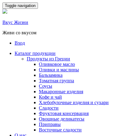
Skip
Toggle navigation
to
content
Вкус Жизни
Живи со вкусом
Вход
Каталог продукции
Продукты из Греции
Оливковое масло
Оливки и маслины
Бальзамика
Томатная группа
Соусы
Макаронные изделия
Кофе и чай
Хлебобулочные изделия и сухари
Сладости
Фруктовая консервация
Овощные деликатесы
Приправы
Восточные сладости
О нас