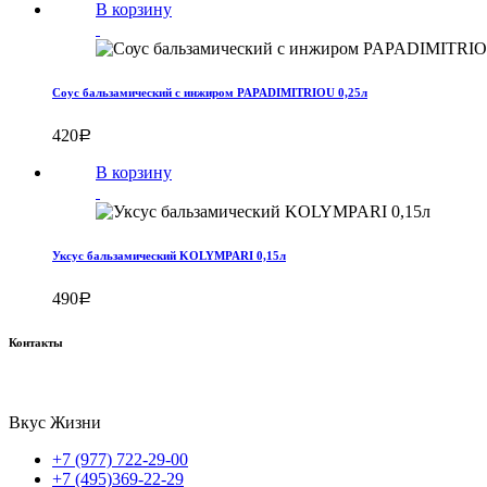
В корзину
Соус бальзамический с инжиром PAPADIMITRIOU 0,25л
420
Р
В корзину
Уксус бальзамический KOLYMPARI 0,15л
490
Р
Контакты
Вкус Жизни
+7 (977) 722-29-00
+7 (495)369-22-29