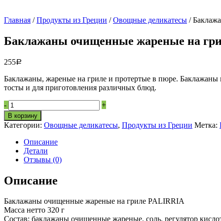
Главная
/
Продукты из Греции
/
Овощные деликатесы
/ Баклаж
Баклажаны очищенные жареные на гри
255
Р
Баклажаны, жареные на гриле и протертые в пюре. Баклажаны 
тосты и для приготовления различных блюд.
Баклажаны
-
+
очищенные
В корзину
жареные
Категории:
Овощные деликатесы
,
Продукты из Греции
Метка:
на
гриле
Описание
PALIRRIA
Детали
320г
Отзывы (0)
quantity
Описание
Баклажаны очищенные жареные на гриле PALIRRIA
Масса нетто 320 г
Состав: баклажаны очищенные жареные, соль, регулятор кисло