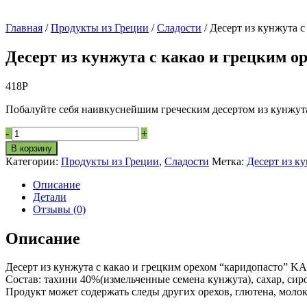
Главная
/
Продукты из Греции
/
Сладости
/ Десерт из кунжута 
Десерт из кунжута с какао и грецким 
418
Р
Побалуйте себя наивкуснейшим греческим десертом из кунжута 
Десерт
-
+
из
В корзину
кунжута
Категории:
Продукты из Греции
,
Сладости
Метка:
Десерт из к
с
какао
Описание
и
Детали
грецким
Отзывы (0)
орехом
“каридопасто”
Описание
KANDY’S
200г
Десерт из кунжута с какао и грецким орехом “каридопасто” K
quantity
Состав: тахини 40%(измельченные семена кунжута), сахар, сир
Продукт может содержать следы других орехов, глютена, молок