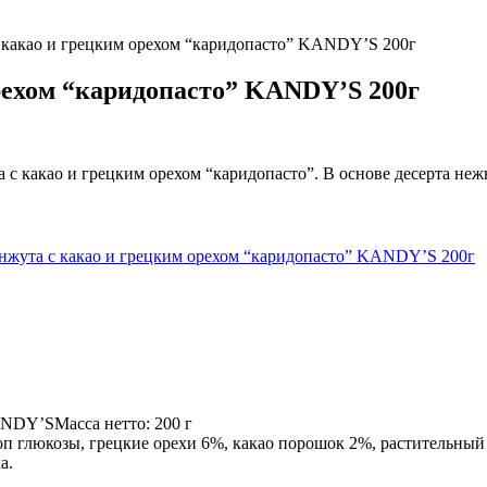
с какао и грецким орехом “каридопасто” KANDY’S 200г
орехом “каридопасто” KANDY’S 200г
с какао и грецким орехом “каридопасто”. В основе десерта неж
унжута с какао и грецким орехом “каридопасто” KANDY’S 200г
ANDY’SМасса нетто: 200 г
оп глюкозы, грецкие орехи 6%, какао порошок 2%, растительный
а.