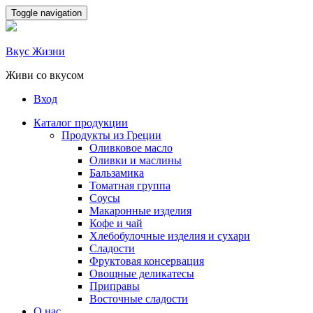
Skip
Toggle navigation
to
content
Вкус Жизни
Живи со вкусом
Вход
Каталог продукции
Продукты из Греции
Оливковое масло
Оливки и маслины
Бальзамика
Томатная группа
Соусы
Макаронные изделия
Кофе и чай
Хлебобулочные изделия и сухари
Сладости
Фруктовая консервация
Овощные деликатесы
Приправы
Восточные сладости
О нас