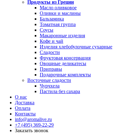
Продукты из Греции
Масло оливковое
Оливки и маслины
Бальзамика
Томатная группа
Соусы
Макаронные изделия
Кофе и чай
Изделия хлебобулочные сухарные
Сладости
Фруктовая консервация
Овощные деликатесы
Приправы
Подарочные комплекты
Восточные сладости
Чурчхела
Пастила без сахара
О нас
Доставка
Оплата
Контакты
info@aromalive.ru
+7 (495) 369-22-29
Заказать звонок