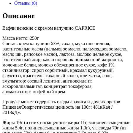
quantity
Отзывы (0)
Описание
Вафли венские с кремом капучино CAPRICE
Масса нетто: 250г
Состав: крем капучино 63%, сахар, мука пшеничная,
растительные масла (пальмовое масло, пальмоядровое масло,
масло ши, рапсовое масло), лактоза, молоко цельное сухое,
растительный жир, какао порошок пониженной жирности,
молочные белки, молоко обезжиренное сухое, кофе 1%,
стабилизатор: сироп сорбитный, крахмал кукурузный,
фруктоза, краситель: сахарный колер, клетчатка, соль,
эмульгатор: соевый лецитин, антиоксидант:
аскорбилпальмитат, концентрат токоферола,
ароматизатор: кофейный крем.
Продукт может содержать следы арахиса и других орехов.
Пищевая/Энергетическая ценность на 100г: 481кКал /
2018кДж
Жиры 19г (из них насыщенные жиры 11г, мононенасыщенные
жиры 5,4г, полиненасыщенные жиры 1,3г), углеводы 70г (из