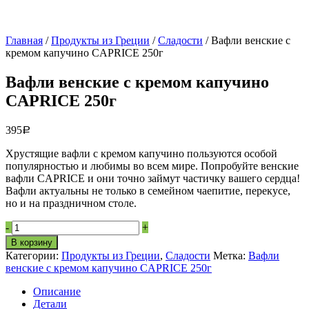
Главная
/
Продукты из Греции
/
Сладости
/ Вафли венские с
кремом капучино CAPRICE 250г
Вафли венские с кремом капучино
CAPRICE 250г
395
Р
Хрустящие вафли с кремом капучино пользуются особой
популярностью и любимы во всем мире. Попробуйте венские
вафли CAPRICE и они точно займут частичку вашего сердца!
Вафли актуальны не только в семейном чаепитие, перекусе,
но и на праздничном столе.
Вафли
-
+
венские
В корзину
с
Категории:
Продукты из Греции
,
Сладости
Метка:
Вафли
кремом
венские с кремом капучино CAPRICE 250г
капучино
CAPRICE
Описание
250г
Детали