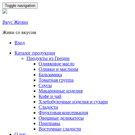
Skip
Toggle navigation
to
content
Вкус Жизни
Живи со вкусом
Вход
Каталог продукции
Продукты из Греции
Оливковое масло
Оливки и маслины
Бальзамика
Томатная группа
Соусы
Макаронные изделия
Кофе и чай
Хлебобулочные изделия и сухари
Сладости
Фруктовая консервация
Овощные деликатесы
Приправы
Восточные сладости
О нас